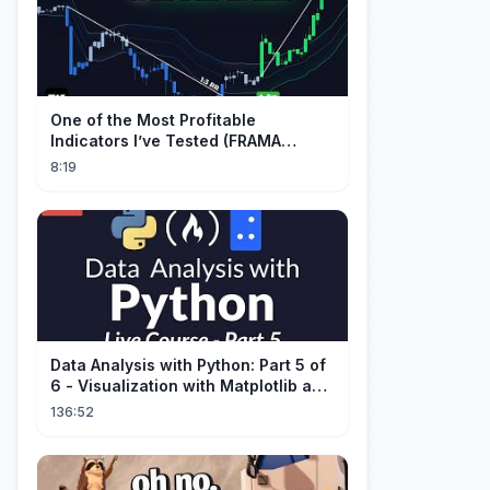
One of the Most Profitable
Indicators I’ve Tested (FRAMA
Channel)
8:19
Data Analysis with Python: Part 5 of
6 - Visualization with Matplotlib and
Seaborn (Live Course)
136:52