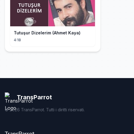
Tutuşur Dizelerim (Ahmet Kaya)
4:18
TransParrot
©
2026
TransParrot. Tutti i diritti riservati.
TransParrot