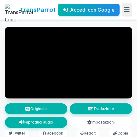
TransParrot
Accedi con Google
Originale
Traduzione
Riproduci audio
Impostazioni
Twitter
Facebook
Reddit
Copia