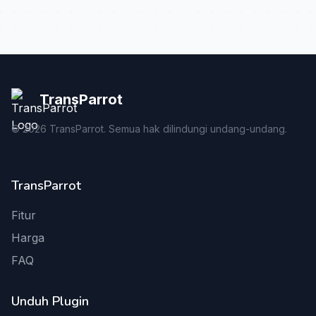
TransParrot
©
2026
TransParrot. Semua hak dilindungi undang-undang.
TransParrot
Fitur
Harga
FAQ
Unduh Plugin