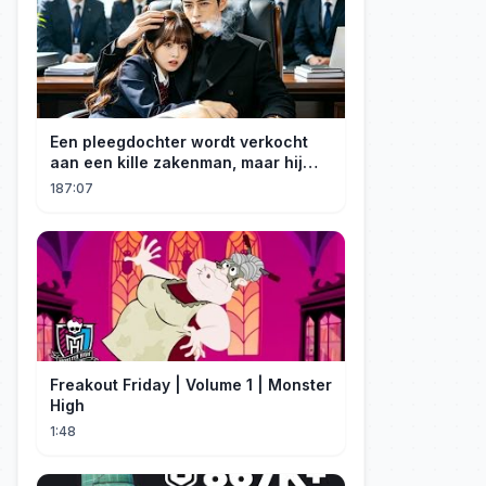
Een pleegdochter wordt verkocht
aan een kille zakenman, maar hij
wordt verliefd op haar en neemt
187:07
haar mee naar huis om haar te
verwennen!
Freakout Friday | Volume 1 | Monster
High
1:48