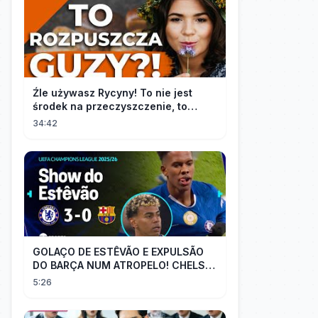
Źle używasz Rycyny! To nie jest
środek na przeczyszczenie, to
potężny "rozpuszczalnik".
34:42
GOLAÇO DE ESTÊVÃO E EXPULSÃO
DO BARÇA NUM ATROPELO! CHELSEA
3X0 BARCELONA - MELHORES
5:26
MOMENTOS