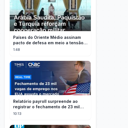
Países do Oriente Médio assinam
pacto de defesa em meio a tensão
com Irã
1:48
Relatório payroll surpreende ao
registrar o fechamento de 23 mil
vagas nos EUA
10:13