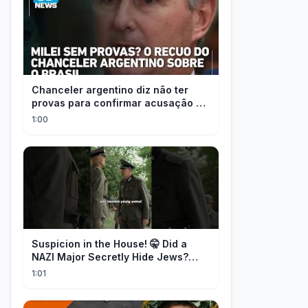
Chanceler argentino diz não ter
provas para confirmar acusação de
Milei contra Brasil | OP News
1:00
Suspicion in the House! 🤫 Did a
NAZI Major Secretly Hide Jews?
#short #movie
1:01