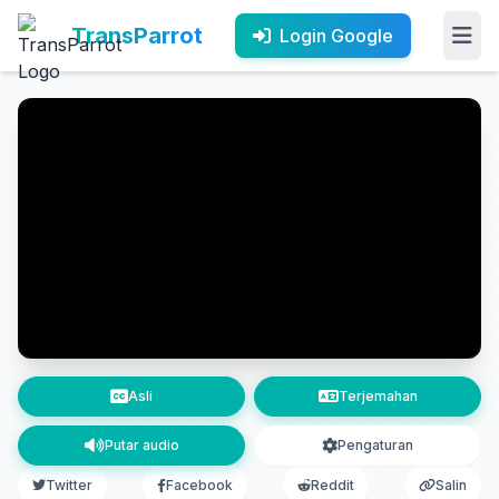
TransParrot
Login Google
Asli
Terjemahan
Putar audio
Pengaturan
Twitter
Facebook
Reddit
Salin