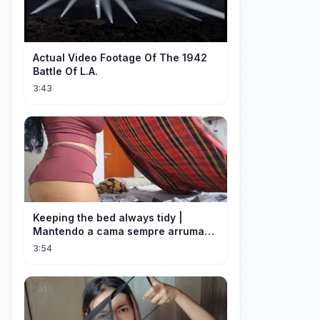
Actual Video Footage Of The 1942
Battle Of L.A.
3:43
Keeping the bed always tidy |
Mantendo a cama sempre arrumada
🛌
3:54