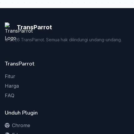
TransParrot
©
2026
TransParrot. Semua hak dilindungi undang-undang.
TransParrot
Fitur
Harga
FAQ
Unduh Plugin
Chrome