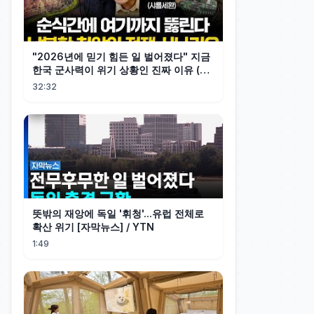
"2026년에 믿기 힘든 일 벌어졌다" 지금
한국 군사력이 위기 상황인 진짜 이유 (샤
를세환 1부)
32:32
뜻밖의 재앙에 독일 '휘청'...유럽 전체로
확산 위기 [자막뉴스] / YTN
1:49