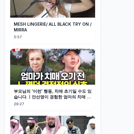
MESH LINGERIE/ ALL BLACK TRY ON /
MIRRA
5:57
부모님의 '이런' 행동, 치매 초기일 수도 있
습니다.ㅣ안선영이 경험한 엄마의 치매 조
기 신호
29:27