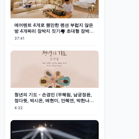
에어텐트 4개로 웬만한 펜션 부럽지 않은
방 4개짜리 장박지 짓기🏘️ 초대형 장박캠
핑
37:41
청년의 기도 - 손경민 (우혜림, 남궁정윤,
정다윗, 박시온, 배현미, 안혜연, 박한나),
(햇살콩 캘리)
4:32