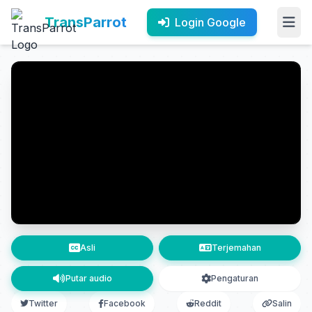
TransParrot
Login Google
Asli
Terjemahan
Putar audio
Pengaturan
Twitter
Facebook
Reddit
Salin