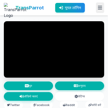
TransParrot
गूगल लॉगिन
मूल
अनुवाद
ऑडियो चलाएं
सेटिंग्स
Twitter
Facebook
Reddit
कॉपी करें