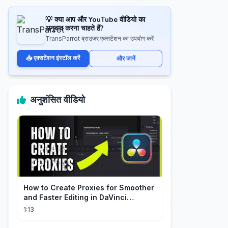
💡 क्या आप और YouTube वीडियो का
अनुवाद करना चाहते हैं?
TransParrot ब्राउज़र एक्सटेंशन का उपयोग करें
📥 एक्सटेंशन इंस्टॉल करें
और जानें
अनुशंसित वीडियो
How to Create Proxies for Smoother
and Faster Editing in DaVinci
Resolve
1:13