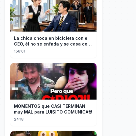
La chica choca en bicicleta con el
CEO, él no se enfada y se casa con
ella enseguida!
156:01
MOMENTOS que CASI TERMINAN
muy MAL para LUISITO COMUNICA💀
24:18