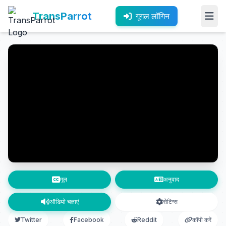
TransParrot
गूगल लॉगिन
मूल
अनुवाद
ऑडियो चलाएं
सेटिंग्स
Twitter
Facebook
Reddit
कॉपी करें