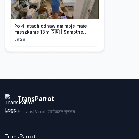
Po 4 latach odnawiam moje małe
mieszkanie 13㎡ 🇨🇳 | Samotne
życie w Chinach
59:28
TransParrot
©
2026
TransParrot. सर्वाधिकार सुरक्षित।
TransParrot