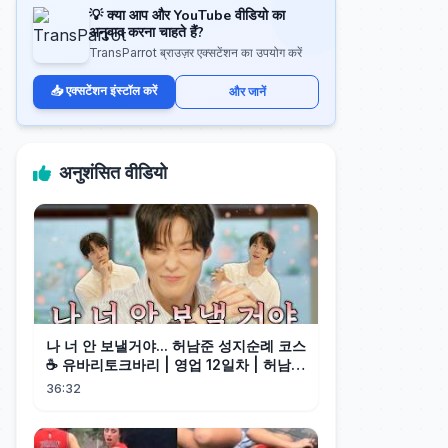
💡 क्या आप और YouTube वीडियो का
अनुवाद करना चाहते हैं?
TransParrot ब्राउज़र एक्सटेंशन का उपयोग करें
📥 एक्सटेंशन इंस्टॉल करें
और जानें
अनुशंसित वीडियो
나 너 안 보낼거야... 허남준 성지순례 코스
☕️ 유바리토크바리 | 영업 12일차 | 허남준
(EN)
36:32