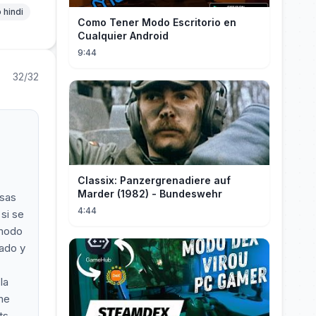
 hindi
Como Tener Modo Escritorio en
Cualquier Android
9:44
32/32
Classix: Panzergrenadiere auf
Marder (1982) - Bundeswehr
osas
4:44
si se
 modo
jado y
la
me
ts