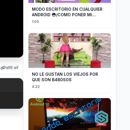
MODO ESCRITORIO EN CUALQUIER
ANDROID 😳/COMO PONER MI
TELÉFONO EN MODO ESCRITORIO
1:05
कॉपी करें
NO LE GUSTAN LOS VIEJOS POR
QUE SON B4B0S0S
4:22