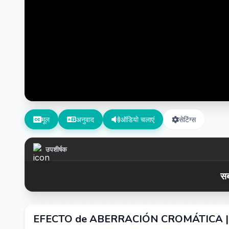
मूल
अनुवाद
ऑडियो चलाएं
सेटिंग्स
उपशीर्षक
सब
EFECTO de ABERRACIÓN CROMÁTICA | Pr