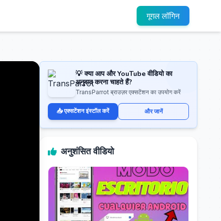
गूगल लॉगिन
💡 क्या आप और YouTube वीडियो का
अनुवाद करना चाहते हैं?
TransParrot ब्राउज़र एक्सटेंशन का उपयोग करें
📥 एक्सटेंशन इंस्टॉल करें
और जानें
अनुशंसित वीडियो