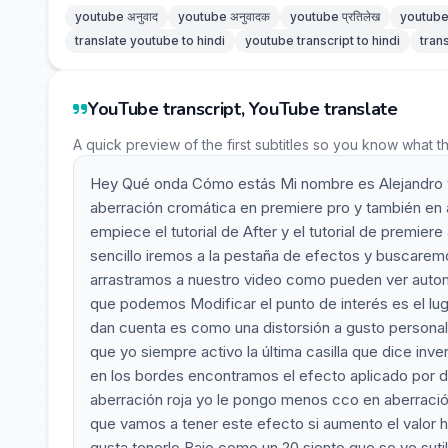
youtube अनुवाद
youtube अनुवादक
youtube प्रतिलेख
youtube 
translate youtube to hindi
youtube transcript to hindi
tran
YouTube transcript, YouTube translate
A quick preview of the first subtitles so you know what t
Hey Qué onda Cómo estás Mi nombre es Alejandro va
aberración cromática en premiere pro y también en a
empiece el tutorial de After y el tutorial de premie
sencillo iremos a la pestaña de efectos y buscarem
arrastramos a nuestro video como pueden ver autom
que podemos Modificar el punto de interés es el lu
dan cuenta es como una distorsión a gusto persona
que yo siempre activo la última casilla que dice in
en los bordes encontramos el efecto aplicado por de
aberración roja yo le pongo menos cco en aberración
que vamos a tener este efecto si aumento el valor
gusta tenerlo Bajo como un 20 siento que se ve suti