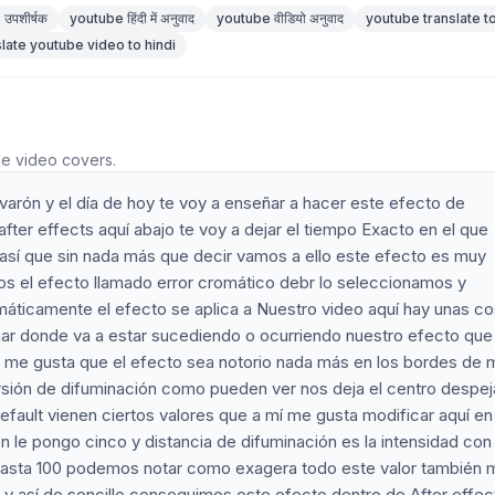
उपशीर्षक
youtube हिंदी में अनुवाद
youtube वीडियो अनुवाद
youtube translate to
slate youtube video to hindi
he video covers.
rón y el día de hoy te voy a enseñar a hacer este efecto de
fter effects aquí abajo te voy a dejar el tiempo Exacto en el que
re así que sin nada más que decir vamos a ello este efecto es muy
os el efecto llamado error cromático debr lo seleccionamos y
áticamente el efecto se aplica a Nuestro video aquí hay unas c
gar donde va a estar sucediendo o ocurriendo nuestro efecto que 
l me gusta que el efecto sea notorio nada más en los bordes de
versión de difuminación como pueden ver nos deja el centro despe
fault vienen ciertos valores que a mí me gusta modificar aquí en
 le pongo cinco y distancia de difuminación es la intensidad con 
 hasta 100 podemos notar como exagera todo este valor también 
l y así de sencillo conseguimos este efecto dentro de After effec