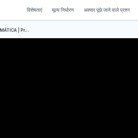
विशेषताएं
मूल्य निर्धारण
अक्सर पूछे जाने वाले प्रश्न
EFECTO de ABERRACIÓN CROMÁTICA | Premiere Pro | After Effects