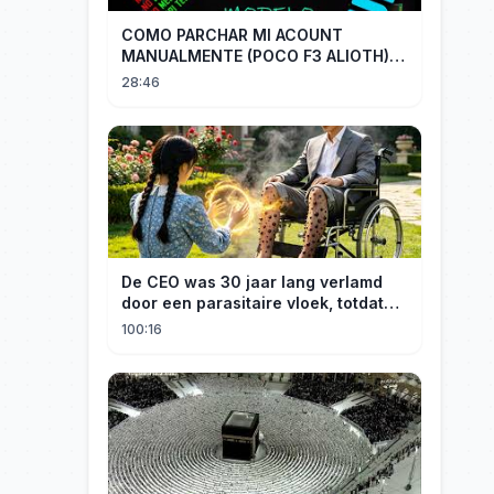
COMO PARCHAR MI ACOUNT
MANUALMENTE (POCO F3 ALIOTH)
SIN REMPLAZAR PERSIST CHIP OFF
28:46
De CEO was 30 jaar lang verlamd
door een parasitaire vloek, totdat
een boerenmeisje hem uiteindelijk
100:16
genas.