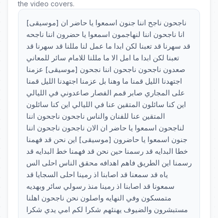
the video covers.
[موسيقى] ناجحون ناجح اننا جنون اسمعوا يا حاضر ان
انا ناجحون اننا لنهاجمون اسمعوا يا حضرون اننا ناجحه
قد سهرنا قد تعبنا لكن ابدا ما عمل لنا مللنا قد سهرنا قد
تعبنا لكن ابدا ما امل الا ما مللنا للامام سائر للمعاني
صعدون ناجحون ناجحون اننا نجحون [موسيقى] عزمنا
اجتهدنا الليل قمنا ما وهنا بل عزمنا اجتهدنا الليل قمنا
على المجاري صابر قمم الفصار صاعدوني في الليالي
اين كنا سائلون المتقين عنا في الليالي اين كنا سائلون
المتقين عنا للفنان والناس ناجحون ناجحون اننا
لناجحون اسمعوا يا حاضر ان الان ناجحون ناجحون اننا
جنون اسمعوا يا حاضرون [موسيقى] اين نحن قد فهمنا
خطا البدايه قد رسمنا حين نحن قد فهمنا خط البدايه قد
رسمنا اين الطريق فاهم اهدافه محقق الناس احلى الس
ياه قد سمعنا قد اصابنا اذ رمينا احلى السجايا قد
سمعونا قد اصابنا اذ رمينا منذ رسولي سائر وبهديه
متمسكون وفي النهايه واصلون نحن ناجحون اهلنا
مستبشرون والضيوف يهنئهم شكرا لكم امي يدي شكرا