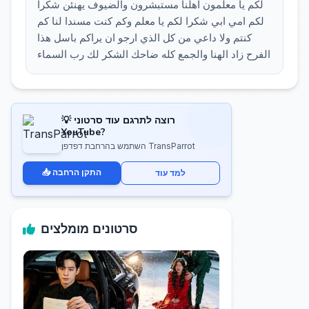
لكم يا معلمون اهلنا مستبشرون والضيوف يهنئن شكرا
لكم امي ابي شكرا لكم يا معلم وكم كنت مسندا لنا كم
كنتم ولا داعي من كل الذي ارجو ان يراكم باسل هذا
الفرح زاد الهنا والجمع كله ضاحك الشكر لك رب السماء
💡 רוצה לתרגם עוד סרטוני
YouTube?
השתמש בהרחבת דפדפן TransParrot
📥 התקן הרחבה
למד עוד
סרטונים מומלצים