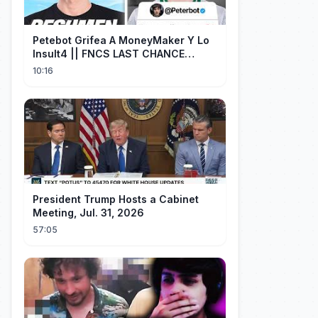
Petebot Grifea A MoneyMaker Y Lo
Insult4 || FNCS LAST CHANCE
Resumen
10:16
President Trump Hosts a Cabinet
Meeting, Jul. 31, 2026
57:05