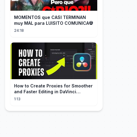
MOMENTOS que CASI TERMINAN
muy MAL para LUISITO COMUNICA💀
24:18
How to Create Proxies for Smoother
and Faster Editing in DaVinci
Resolve
1:13