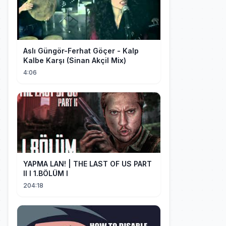
Aslı Güngör-Ferhat Göçer - Kalp
Kalbe Karşı (Sinan Akçil Mix)
4:06
YAPMA LAN! | THE LAST OF US PART
II I 1.BÖLÜM I
204:18