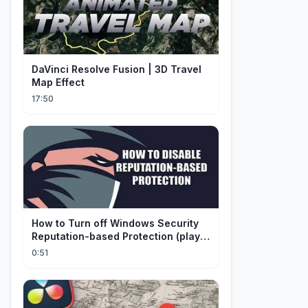
DaVinci Resolve Fusion | 3D Travel
Map Effect
17:50
How to Turn off Windows Security
Reputation-based Protection (play
with audio)
0:51