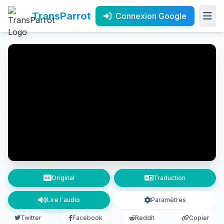
TransParrot
Connexion Google
Original
Traduction
Lire l'audio
Paramètres
Twitter
Facebook
Reddit
Copier