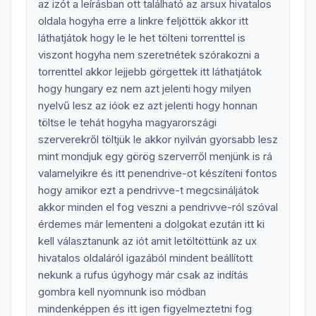
az izót a leírásban ott található az arsux hivatalos
oldala hogyha erre a linkre feljöttök akkor itt
láthatjátok hogy le le het tölteni torrenttel is
viszont hogyha nem szeretnétek szórakozni a
torrenttel akkor lejjebb görgettek itt láthatjátok
hogy hungary ez nem azt jelenti hogy milyen
nyelvű lesz az ióok ez azt jelenti hogy honnan
töltse le tehát hogyha magyarországi
szerverekről töltjük le akkor nyilván gyorsabb lesz
mint mondjuk egy görög szerverről menjünk is rá
valamelyikre és itt penendrive-ot készíteni fontos
hogy amikor ezt a pendrivve-t megcsináljátok
akkor minden el fog veszni a pendrivve-ról szóval
érdemes már lementeni a dolgokat ezután itt ki
kell választanunk az iót amit letöltöttünk az ux
hivatalos oldaláról igazából mindent beállított
nekunk a rufus úgyhogy már csak az indítás
gombra kell nyomnunk iso módban
mindenképpen és itt igen figyelmeztetni fog