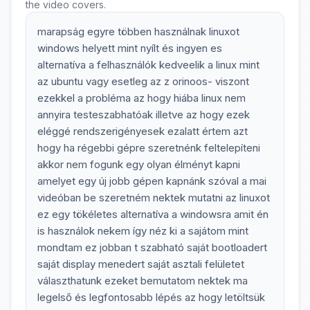
the video covers.
marapság egyre többen használnak linuxot
windows helyett mint nyílt és ingyen es
alternatíva a felhasználók kedveelik a linux mint
az ubuntu vagy esetleg az z orinoos- viszont
ezekkel a probléma az hogy hiába linux nem
annyira testeszabhatóak illetve az hogy ezek
eléggé rendszerigényesek ezalatt értem azt
hogy ha régebbi gépre szeretnénk feltelepíteni
akkor nem fogunk egy olyan élményt kapni
amelyet egy új jobb gépen kapnánk szóval a mai
videóban be szeretném nektek mutatni az linuxot
ez egy tökéletes alternatíva a windowsra amit én
is használok nekem így néz ki a sajátom mint
mondtam ez jobban t szabható saját bootloadert
saját display menedert saját asztali felületet
választhatunk ezeket bemutatom nektek ma
legelső és legfontosabb lépés az hogy letöltsük