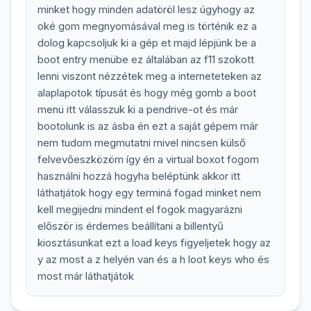
minket hogy minden adatöröl lesz úgyhogy az
oké gom megnyomásával meg is történik ez a
dolog kapcsoljuk ki a gép et majd lépjünk be a
boot entry menübe ez általában az f11 szokott
lenni viszont nézzétek meg a interneteteken az
alaplapotok típusát és hogy még gomb a boot
menü itt válasszuk ki a pendrive-ot és már
bootolunk is az ásba én ezt a saját gépem már
nem tudom megmutatni mivel nincsen külső
felvevőeszközöm így én a virtual boxot fogom
használni hozzá hogyha beléptünk akkor itt
láthatjátok hogy egy terminá fogad minket nem
kell megijedni mindent el fogok magyarázni
először is érdemes beállítani a billentyű
kiosztásunkat ezt a load keys figyeljetek hogy az
y az most a z helyén van és a h loot keys who és
most már láthatjátok