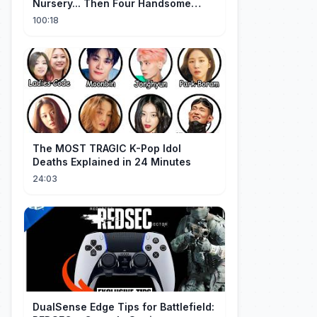
Nursery... Then Four Handsome
Beastmen Became Her Fated Mates!
100:18
The MOST TRAGIC K-Pop Idol
Deaths Explained in 24 Minutes
24:03
DualSense Edge Tips for Battlefield: