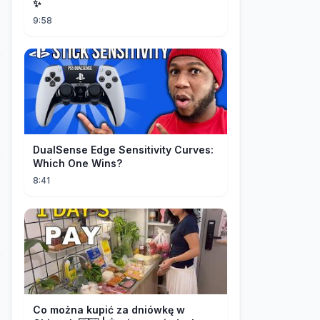
✨
9:58
DualSense Edge Sensitivity Curves:
Which One Wins?
8:41
Co można kupić za dniówkę w