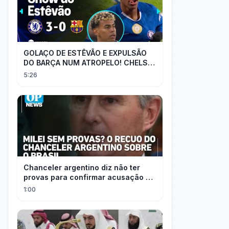
GOLAÇO DE ESTÊVÃO E EXPULSÃO
DO BARÇA NUM ATROPELO! CHELSEA
3X0 BARCELONA - MELHORES
5:26
MOMENTOS
Chanceler argentino diz não ter
provas para confirmar acusação de
Milei contra Brasil | OP News
1:00