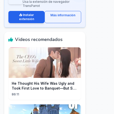
Usa la extensión de navegador
TransParrot
📥 Instalar
Más información
extensión
Videos recomendados
He Thought His Wife Was Ugly and
Took First Love to Banquet—But She
Stunned Everyone, He Regretted ！
86:11