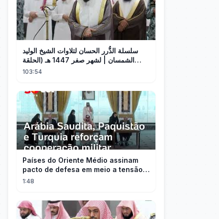
سلسلة الدُّرر الحسان لتلاوات الشيخ الوليد
الشمسان | لشهر صفر 1447 هـ (الحلقة
العاشرة)
103:54
Países do Oriente Médio assinam
pacto de defesa em meio a tensão
com Irã
1:48