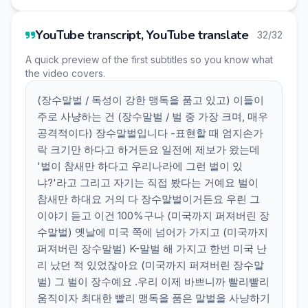
YouTube transcript, YouTube translate
32/32
A quick preview of the first subtitles so you know what
the video covers.
(장수말벌 / 독성이 강한 맹독을 품고 있고) 이들이
주로 사냥하는 건 (장수말벌 / 벌 중 가장 크며, 매우
공격적이다) 장수말벌입니다 -표현할 때 엄지손가
락 크기만 하다고 하거든요 일전에 제보가 왔는데
'벌이 참새만 하다고 우리나라에 그런 벌이 있
냐?'라고 그리고 자기는 직접 봤다는 거예요 벌이
참새만 하대요 거의 다 장수말벌이거든요 우린 그
이야기 듣고 이건 100%구나 (미국까지 퍼져버린 장
수말벌) 옛날에 미국 쪽에 넘어가 가지고 (미국까지
퍼져버린 장수말벌) K-말벌 해 가지고 한번 미국 난
리 났던 적 있었잖아요 (미국까지 퍼져버린 장수말
벌) 그 벌이 장수예요 .우리 이제 바쁘니까 빨리빨리
움직이자 최대한 빨리 맹독을 품은 말벌을 사냥하기