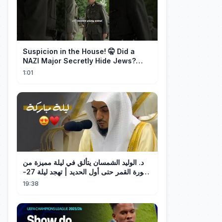
Suspicion in the House! 🤫 Did a
NAZI Major Secretly Hide Jews?
#short #movie
1:01
د. الوليد الشمسان يتألق في ليلة مميزة من
سورة القمر حتى أول الحديد | تهجد ليلة 27-
9-1445هـ
19:38