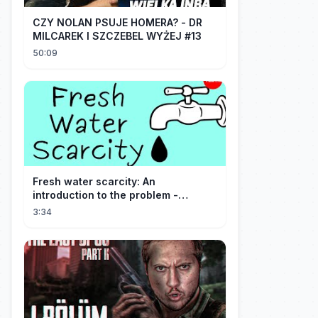
CZY NOLAN PSUJE HOMERA? - DR
MILCAREK I SZCZEBEL WYŻEJ #13
50:09
Fresh water scarcity: An
introduction to the problem -
Christiana Z. Peppard
3:34