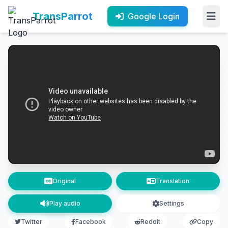
TransParrot
Google Login
Original
Translation
Play audio
Settings
Twitter
Facebook
Reddit
Copy