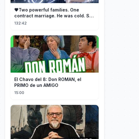
💗Two powerful families. One
contract marriage. He was cold. She
was fierce💔 [Married for the
132:42
Merger]
El Chavo del 8: Don ROMAN, el
PRIMO de un AMIGO
15:00