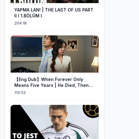
YAPMA LAN! | THE LAST OF US PART
II I 1.BÖLÜM I
204:18
【Eng Dub】When Forever Only
Means Five Years | He Died, Then
Returned for Payback | Cdrama
115:52
Collection