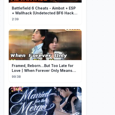
Battlefield 6 Cheats - Aimbot + ESP
+ Wallhack (Undetected BF6 Hack
2026)
2:39
Framed, Reborn…But Too Late for
Love丨When Forever Only Means
Five Years (DUBBED)#drama
99:38