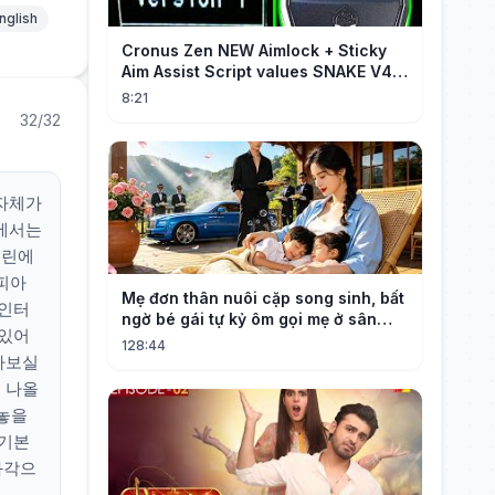
nglish
Cronus Zen NEW Aimlock + Sticky
Aim Assist Script values SNAKE V4
(PS5 + XBOX + PC)
8:21
32/32
 자체가
상에서는
를린에
피아
Mẹ đơn thân nuôi cặp song sinh, bất
 인터
ngờ bé gái tự kỷ ôm gọi mẹ ở sân
 있어
bay, nhìn mặt bé cô bật khóc!
128:44
가보실
 나올
 놓을
 기본
화각으