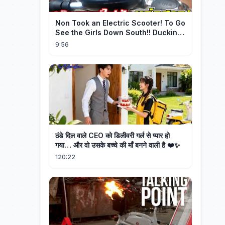
Non Took an Electric Scooter! To Go
See the Girls Down South!! Ducking
the Whole Way | Electric S...
9:56
ठंडे दिल वाले CEO को डिलीवरी गर्ल से प्यार हो
गया… और वो उसके बच्चे की माँ बनने वाली है ❤️✨
120:22