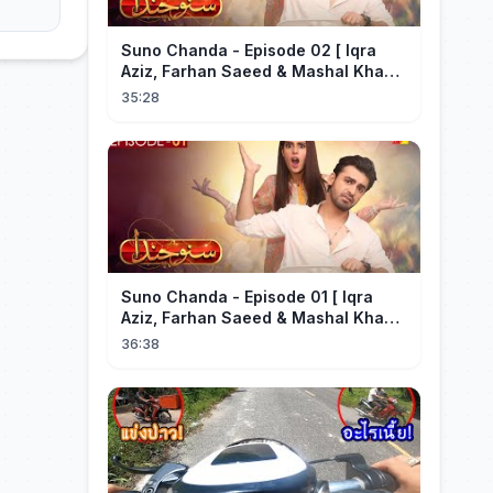
Suno Chanda - Episode 02 [ Iqra
Aziz, Farhan Saeed & Mashal Khan ]
- Funny Pakistani Drama - HUM TV
35:28
Suno Chanda - Episode 01 [ Iqra
Aziz, Farhan Saeed & Mashal Khan ]
- Funny Pakistani Drama - HUM TV
36:38