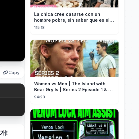
La chica cree casarse con un
hombre pobre, sin saber que es el
hombre más rico del mundo
115:18
disfrazado!
Copy
Women vs Men | The Island with
Bear Grylls | Series 2 Episode 1 & 2 |
Full Episode
94:23
개!