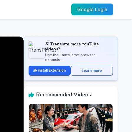
Google Login
💡 Translate more YouTube
videos?
Use the TransParrot browser
extension
📥 Install Extension
Learn more
Recommended Videos