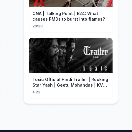
CNA | Talking Point | E24: What
causes PMDs to burst into flames?
20:38
Toxic Official Hindi Trailer | Rocking
Star Yash | Geetu Mohandas | KVN |
Monster Mind Creations
4:23