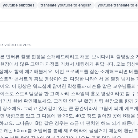
youtube subtitles
translate youtube to english
youtube translate to e
he video covers.
다른 인터뷰 촬영 현장을 소개해드리려고 해요. 보시다시피 촬영장소
 현장에서 많은 고민과 과정을 거쳐서 세팅하게 된답니다. 오늘 영
 현장에서 함께 얘기해볼게요. 이번 프로젝트를 잠깐 소개해드리면 베
케스트라 콘서트의 홍보 영상이에요. 다양한 나라에서 온 열정 넘치는 
어요. 이 영상은 워크샵에 참여한 학생들과 레슨을 맡은 교수님들의
이스로 스토리텔링을 한 고객 사례 스타일의 홍보 영상이라고 할 수
들어가서 한번 확인해보세요. 그러면 인터뷰 촬영 세팅 현장으로 함께 
 장소예요. 그리고 깊이감이 있는 큰 공간이라서 그림이 되게 예쁘게
면 방향으로 있고 그 다음에 한 30도, 40도 정도 떨어진 곳에 B캠을
 하고요. 그다음에 B캠 같은 경우는 조금 더 펀치인 해도 되기 때문에
 그 캐논 60mm를 어댑터를 통해 제 카메라에 물릴거기 때문에 환산 
장소는 보통 촬영 장소에 와서 깊이감이 나오는 곳을 먼저 봐요