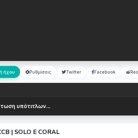
ή ήχου
Ρυθμίσεις
Twitter
Facebook
Red
τωση υπότιτλων...
CCB | SOLO E CORAL