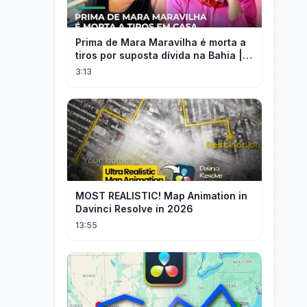
Prima de Mara Maravilha é morta a
tiros por suposta dívida na Bahia |
#SeLigaBrasil
3:13
MOST REALISTIC! Map Animation in
Davinci Resolve in 2026
13:55