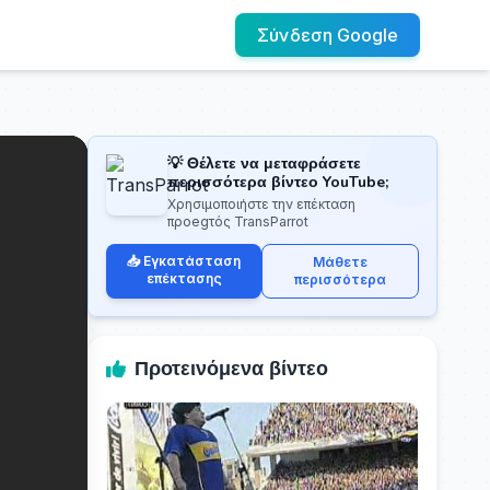
Σύνδεση Google
💡 Θέλετε να μεταφράσετε
περισσότερα βίντεο YouTube;
Χρησιμοποιήστε την επέκταση
προegτός TransParrot
📥 Εγκατάσταση
Μάθετε
επέκτασης
περισσότερα
Προτεινόμενα βίντεο