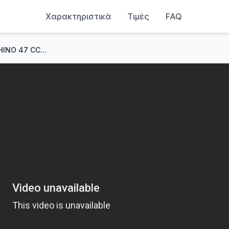
Χαρακτηριστικά
Τιμές
FAQ
SUBLIME É O PERDÃO 70x7 | HINO 47 CCB | SOLO E CORAL