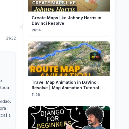
Create Maps like Johnny Harris in
Davinci Resolve
28:14
31/32
e
Travel Map Animation in DaVinci
 toda
Resolve | Map Animation Tutorial |
Edit Craft
11:26
erdão.
ora
ica] a