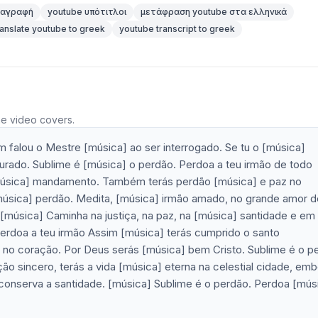
ταγραφή
youtube υπότιτλοι
μετάφραση youtube στα ελληνικά
ranslate youtube to greek
youtube transcript to greek
he video covers.
m falou o Mestre [música] ao ser interrogado. Se tu o [música]
rado. Sublime é [música] o perdão. Perdoa a teu irmão de todo
música] mandamento. Também terás perdão [música] e paz no
música] perdão. Medita, [música] irmão amado, no grande amor d
 [música] Caminha na justiça, na paz, na [música] santidade e em
Perdoa a teu irmão Assim [música] terás cumprido o santo
o coração. Por Deus serás [música] bem Cristo. Sublime é o p
o sincero, terás a vida [música] eterna na celestial cidade, emb
conserva a santidade. [música] Sublime é o perdão. Perdoa [mús