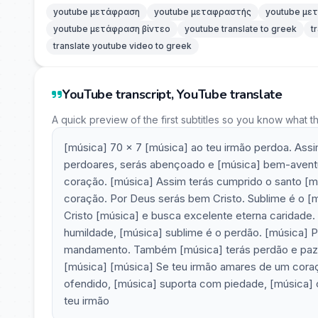
youtube μετάφραση
youtube μεταφραστής
youtube με
youtube μετάφραση βίντεο
youtube translate to greek
t
translate youtube video to greek
YouTube transcript, YouTube translate
A quick preview of the first subtitles so you know what t
[música] 70 x 7 [música] ao teu irmão perdoa. Assi
perdoares, serás abençoado e [música] bem-aventu
coração. [música] Assim terás cumprido o santo [
coração. Por Deus serás bem Cristo. Sublime é o [
Cristo [música] e busca excelente eterna caridade.
humildade, [música] sublime é o perdão. [música] 
mandamento. Também [música] terás perdão e paz n
[música] [música] Se teu irmão amares de um coraçã
ofendido, [música] suporta com piedade, [música] 
teu irmão