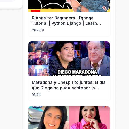
Django for Beginners | Django
Tutorial | Python Django | Learn
Django Framework
262:58
Maradona y Chespirito juntos: El día
que Diego no pudo contener la
emoción al conocer a su ídolo
16:44