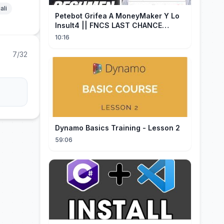
ali
Petebot Grifea A MoneyMaker Y Lo
Insult4 || FNCS LAST CHANCE
Resumen
10:16
7/32
Dynamo Basics Training - Lesson 2
59:06