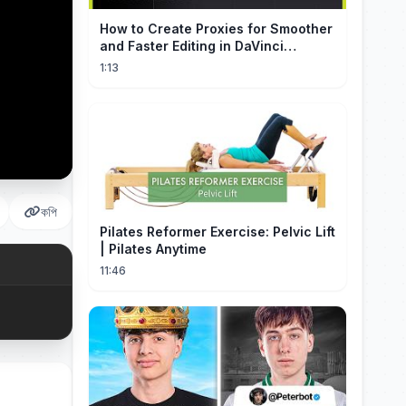
How to Create Proxies for Smoother
and Faster Editing in DaVinci
Resolve
1:13
কপি
Pilates Reformer Exercise: Pelvic Lift
| Pilates Anytime
11:46