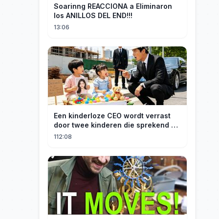
Soarinng REACCIONA a Eliminaron
los ANILLOS DEL END!!!
13:06
Een kinderloze CEO wordt verrast
door twee kinderen die sprekend op
hem lijken en is geschokt: Wie zijn
112:08
zij?