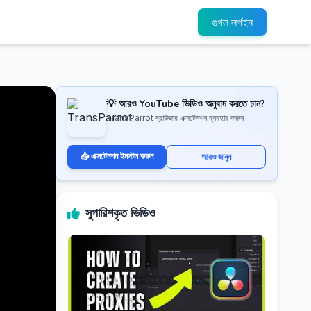
গুগল লগইন
💡 আরও YouTube ভিডিও অনুবাদ করতে চান?
TransParrot ব্রাউজার এক্সটেনশন ব্যবহার করুন
📥 এক্সটেনশন ইনস্টল করুন
আরও জানুন
সুপারিশকৃত ভিডিও