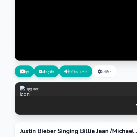
মূল
অনুবাদ
অডিও চালান
সেটিংস
ক্যাপশন
Justin Bieber Singing Billie Jean /Michael