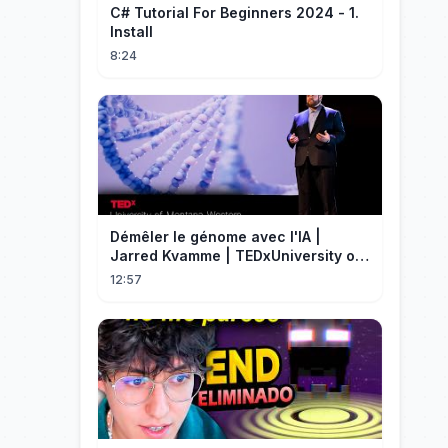
C# Tutorial For Beginners 2024 - 1.
Install
8:24
Démêler le génome avec l'IA |
Jarred Kvamme | TEDxUniversity of
Montana Western
12:57