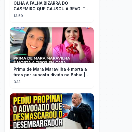
OLHA A FALHA BIZARRA DO
CASEMIRO QUE CAUSOU A REVOLTA
DOS TORCEDORES DO SEU NOVO
13:59
TIME NA MLS
Prima de Mara Maravilha é morta a
tiros por suposta dívida na Bahia |
#SeLigaBrasil
3:13