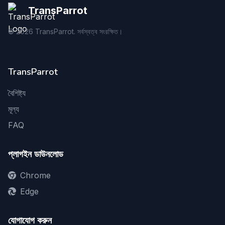
TransParrot
©
2026
TransParrot. সর্বস্বত্ব সংরক্ষিত।
TransParrot
বৈশিষ্ট্য
মূল্য
FAQ
প্লাগইন ডাউনলোড
Chrome
Edge
যোগাযোগ করুন