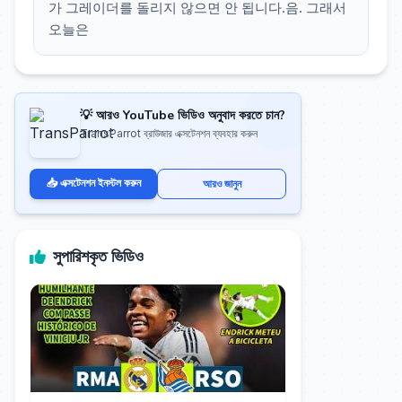
가 그레이더를 돌리지 않으면 안 됩니다.음. 그래서
오늘은
💡 আরও YouTube ভিডিও অনুবাদ করতে চান?
TransParrot ব্রাউজার এক্সটেনশন ব্যবহার করুন
📥 এক্সটেনশন ইনস্টল করুন
আরও জানুন
সুপারিশকৃত ভিডিও