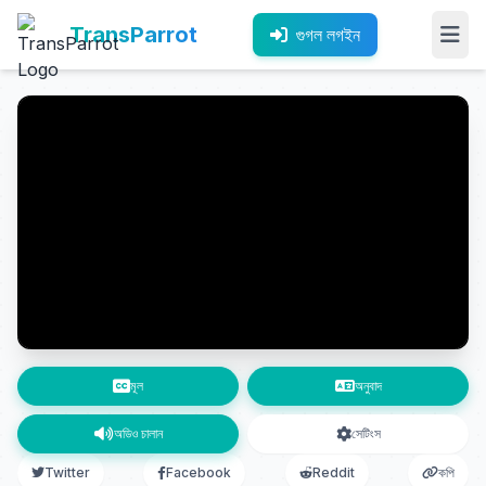
TransParrot
গুগল লগইন
মূল
অনুবাদ
অডিও চালান
সেটিংস
Twitter
Facebook
Reddit
কপি