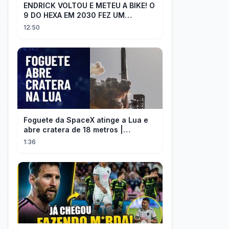
ENDRICK VOLTOU E METEU A BIKE! O
9 DO HEXA EM 2030 FEZ UM
GOLAÇO E MOSTROU QUE VAI SER
12:50
TITULAR
Foguete da SpaceX atinge a Lua e
abre cratera de 18 metros |
InfoMoney News
1:36