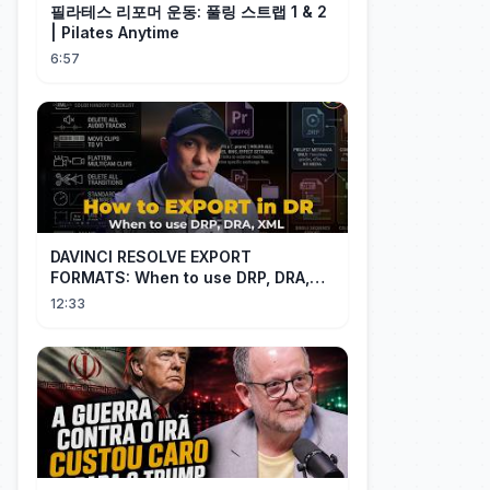
필라테스 리포머 운동: 풀링 스트랩 1 & 2
| Pilates Anytime
6:57
DAVINCI RESOLVE EXPORT
FORMATS: When to use DRP, DRA,
XML
12:33