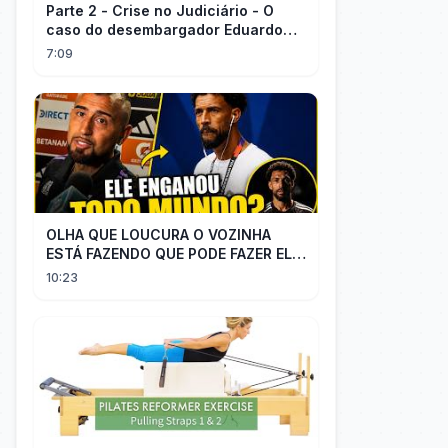
Parte 2 - Crise no Judiciário - O
caso do desembargador Eduardo
Gallo x advogado Felisberto
7:09
Córdoba
OLHA QUE LOUCURA O VOZINHA
ESTÁ FAZENDO QUE PODE FAZER ELE
PERDER MUITA MORAL COM QUEM
10:23
CONFIOU NELE