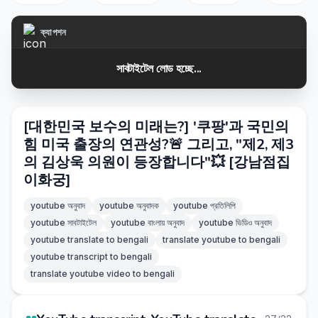
ক্যাপশন
সাবটাইটেল লোড হচ্ছে...
[대한민국 보수의 미래는?] '쿠팡'과 국민의
힘 미국 출장의 연관성?🚨 그리고, "제2, 제3
의 김상욱 의원이 등장합니다"💥 [강남점집
이화궁]
youtube অনুবাদ
youtube অনুবাদক
youtube প্রতিলিপি
youtube সাবটাইটেল
youtube বাংলায় অনুবাদ
youtube ভিডিও অনুবাদ
youtube translate to bengali
translate youtube to bengali
youtube transcript to bengali
translate youtube video to bengali