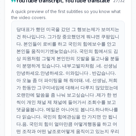
YouTube transcript, YouTube translate
27/32
A quick preview of the first subtitles so you know what
the video covers.
당대표가 했던 미국을 갔던 그 행보는제가 보여지는
건 하나입니다. 그가장 중요했던게 뭐냐면 쿠팡입니
다. 본인들이 로비를 하고 국민의 힘에보수를 안고
본인들 움직이기엔늦었습니다. 국민의 힘에서도 김
상 의원처럼 그렇게 본인만의 깃발을 들고나올 분들
이 분명하게 있습니다. 내부고발자처럼 .네. 선생님
안녕하세요.안녕하세요. 이와입니다 . 반갑습니다.
아 오늘 좀 더 파이팅을 해 줘야돼. 네. 선생님, 저희
가 한동안 그구미네임에 대해서 다루지 않았었는데
오랜만에 말씀을 좀 나눠 보고싶습니다 .제가 한 번
씩이 개인 채널 제 채널에 들어가서 조회수를 보고
댓글을봅니다. 메일은 아니어도 봅니다.하나하나를
다 읽습니다. 국민의 힘에관심을 안 가지면 안 됩니
다.음. 국민의 힘이 얼마만큼 어떻게행동을 하고 어
떤 조작과 어떤 날조로어떻게 움직이고 있는지 우리