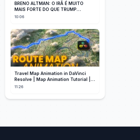
BRENO ALTMAN: O IRÃ É MUITO
MAIS FORTE DO QUE TRUMP
IMAGINAVA
10:06
Travel Map Animation in DaVinci
Resolve | Map Animation Tutorial |
Edit Craft
11:26