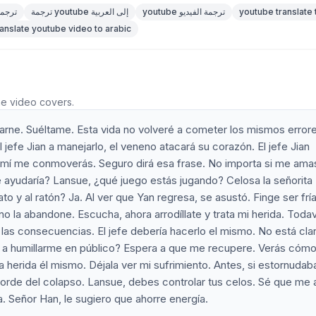
youtube translate 
youtube ترجمة الفيديو
ترجمة youtube إلى العربية
youtube ت
ranslate youtube video to arabic
he video covers.
ne. Suéltame. Esta vida no volveré a cometer los mismos errore
jefe Jian a manejarlo, el veneno atacará su corazón. El jefe Jian
or mí me conmoverás. Seguro dirá esa frase. No importa si me ama
te ayudaría? Lansue, ¿qué juego estás jugando? Celosa la señorita
o y al ratón? Ja. Al ver que Yan regresa, se asustó. Finge ser fría
no la abandone. Escucha, ahora arrodíllate y trata mi herida. Todav
s las consecuencias. El jefe debería hacerlo el mismo. No está clar
ves a humillarme en público? Espera a que me recupere. Verás cóm
 la herida él mismo. Déjala ver mi sufrimiento. Antes, si estornudaba
borde del colapso. Lansue, debes controlar tus celos. Sé que me
a. Señor Han, le sugiero que ahorre energía.