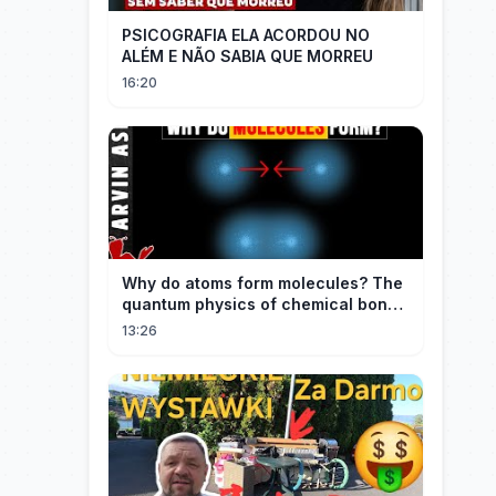
PSICOGRAFIA ELA ACORDOU NO
ALÉM E NÃO SABIA QUE MORREU
16:20
Why do atoms form molecules? The
quantum physics of chemical bonds
explained
13:26