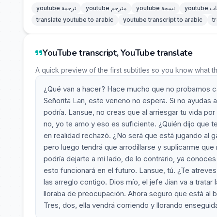
رجمات
youtube نسخة
youtube مترجم
youtube ترجمة
translate youtube to arabic
youtube transcript to arabic
t
YouTube transcript, YouTube translate
A quick preview of the first subtitles so you know what t
¿Qué van a hacer? Hace mucho que no probamos car
Señorita Lan, este veneno no espera. Si no ayudas al 
podría. Lansue, no creas que al arriesgar tu vida p
no, yo te amo y eso es suficiente. ¿Quién dijo que 
en realidad rechazó. ¿No será que está jugando al gat
pero luego tendrá que arrodillarse y suplicarme que 
podría dejarte a mi lado, de lo contrario, ya conoce
esto funcionará en el futuro. Lansue, tú. ¿Te atre
las arreglo contigo. Dios mío, el jefe Jian va a tratar
lloraba de preocupación. Ahora seguro que está al 
Tres, dos, ella vendrá corriendo y llorando enseguid