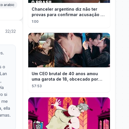
to arabic
Chanceler argentino diz não ter
provas para confirmar acusação de
Milei contra Brasil | OP News
1:00
32/32
s.
s o
 Lan
Um CEO brutal de 40 anos amou
uma garota de 18, obcecado por
,
sua "inocência"! Ela teve seu
57:53
ía
herdeiro!
o si
o me
, ella
 amas.