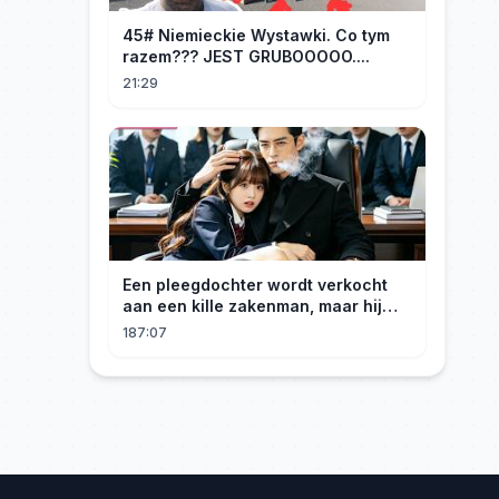
45# Niemieckie Wystawki. Co tym
razem??? JEST GRUBOOOOO....
21:29
Een pleegdochter wordt verkocht
aan een kille zakenman, maar hij
wordt verliefd op haar en neemt
187:07
haar mee naar huis om haar te
verwennen!