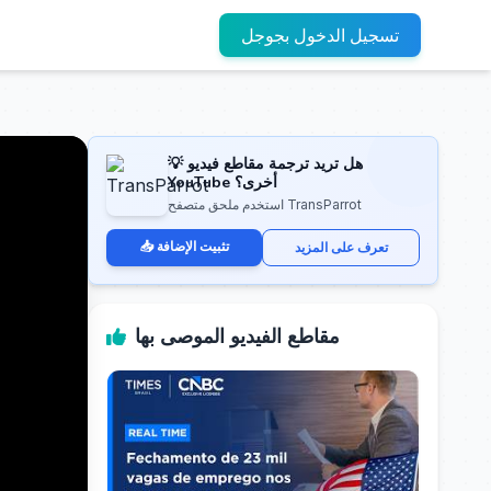
تسجيل الدخول بجوجل
💡 هل تريد ترجمة مقاطع فيديو
YouTube أخرى؟
استخدم ملحق متصفح TransParrot
📥 تثبيت الإضافة
تعرف على المزيد
مقاطع الفيديو الموصى بها