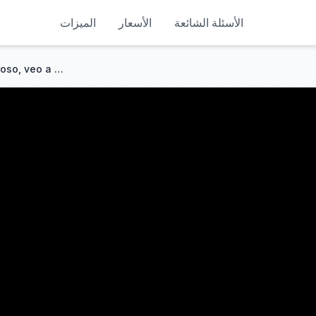
الأسئلة الشائعة
الأسعار
الميزات
Aparezco con vestido glamuroso, veo a mi marido con su amante. ¡Lo haré arrepentirse!