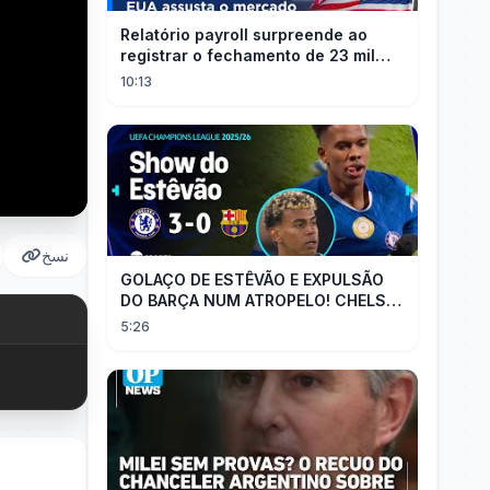
Relatório payroll surpreende ao
registrar o fechamento de 23 mil
vagas nos EUA
10:13
نسخ
GOLAÇO DE ESTÊVÃO E EXPULSÃO
DO BARÇA NUM ATROPELO! CHELSEA
3X0 BARCELONA - MELHORES
5:26
MOMENTOS