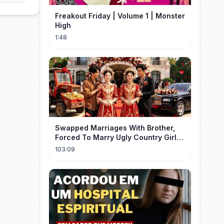
Freakout Friday | Volume 1 | Monster
High
1:48
Swapped Marriages With Brother,
Forced To Marry Ugly Country Girl—
He's A Gorgeous Billionaire CEO!
103:09