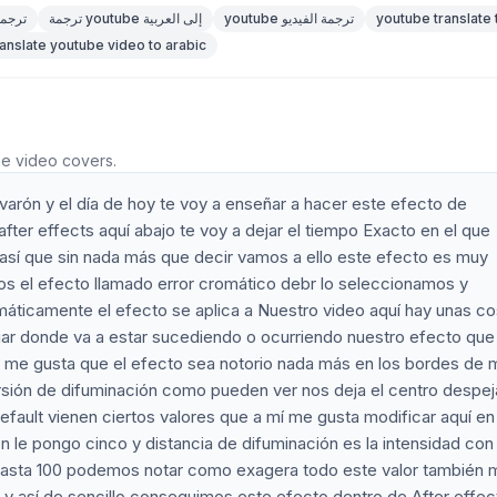
youtube translate 
youtube ترجمة الفيديو
ترجمة youtube إلى العربية
youtube ت
ranslate youtube video to arabic
he video covers.
rón y el día de hoy te voy a enseñar a hacer este efecto de
fter effects aquí abajo te voy a dejar el tiempo Exacto en el que
re así que sin nada más que decir vamos a ello este efecto es muy
os el efecto llamado error cromático debr lo seleccionamos y
áticamente el efecto se aplica a Nuestro video aquí hay unas c
gar donde va a estar sucediendo o ocurriendo nuestro efecto que 
l me gusta que el efecto sea notorio nada más en los bordes de
versión de difuminación como pueden ver nos deja el centro despe
fault vienen ciertos valores que a mí me gusta modificar aquí en
 le pongo cinco y distancia de difuminación es la intensidad con 
 hasta 100 podemos notar como exagera todo este valor también 
l y así de sencillo conseguimos este efecto dentro de After effec