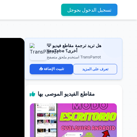
تسجيل الدخول بجوجل
💡 هل تريد ترجمة مقاطع فيديو
YouTube أخرى؟
استخدم ملحق متصفح TransParrot
📥 تثبيت الإضافة
تعرف على المزيد
مقاطع الفيديو الموصى بها