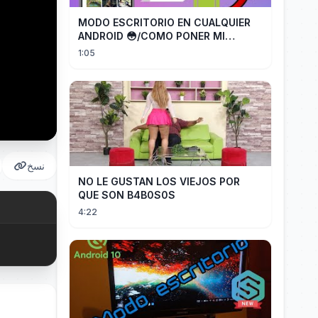
MODO ESCRITORIO EN CUALQUIER
ANDROID 😳/COMO PONER MI
TELÉFONO EN MODO ESCRITORIO
1:05
نسخ
NO LE GUSTAN LOS VIEJOS POR
QUE SON B4B0S0S
4:22