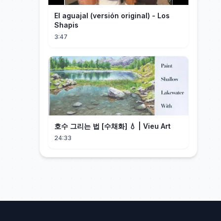
El aguajal (versión original) - Los
Shapis
3:47
호수 그리는 법 [수채화] 💧 | Vieu Art
24:33