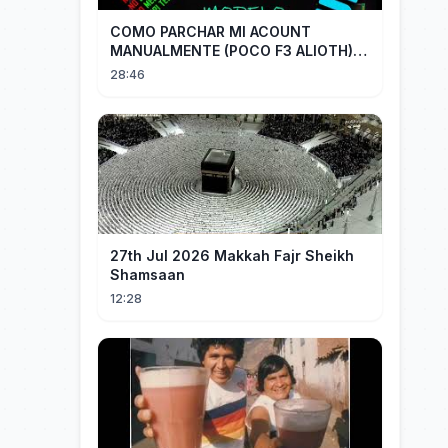
COMO PARCHAR MI ACOUNT
MANUALMENTE (POCO F3 ALIOTH)
SIN REMPLAZAR PERSIST CHIP OFF
28:46
27th Jul 2026 Makkah Fajr Sheikh
Shamsaan
12:28