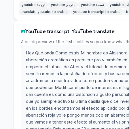
رجمات
youtube نسخة
youtube مترجم
youtube ترجمة
translate youtube to arabic
youtube transcript to arabic
t
YouTube transcript, YouTube translate
A quick preview of the first subtitles so you know what t
Hey Qué onda Cómo estás Mi nombre es Alejandro va
aberración cromática en premiere pro y también en a
empiece el tutorial de After y el tutorial de premie
sencillo iremos a la pestaña de efectos y buscarem
arrastramos a nuestro video como pueden ver autom
que podemos Modificar el punto de interés es el lu
dan cuenta es como una distorsión a gusto persona
que yo siempre activo la última casilla que dice in
en los bordes encontramos el efecto aplicado por de
aberración roja yo le pongo menos cco en aberración
que vamos a tener este efecto si aumento el valor
gusta tenerlo Bajo como un 20 siento que se ve suti