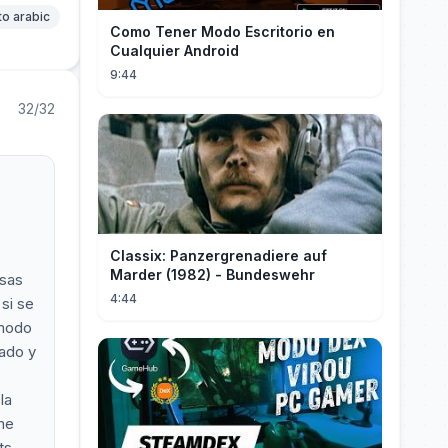
to arabic
Como Tener Modo Escritorio en
Cualquier Android
9:44
32/32
Classix: Panzergrenadiere auf
Marder (1982) - Bundeswehr
osas
4:44
si se
 modo
jado y
la
me
ts